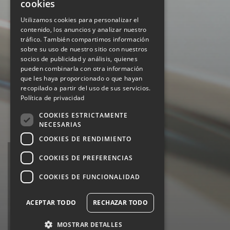
cookies
Utilizamos cookies para personalizar el
contenido, los anuncios y analizar nuestro
tráfico. También compartimos información
sobre su uso de nuestro sitio con nuestros
socios de publicidad y análisis, quienes
pueden combinarla con otra información
que les haya proporcionado o que hayan
recopilado a partir del uso de sus servicios.
Política de privacidad
COOKIES ESTRICTAMENTE
NECESARIAS
COOKIES DE RENDIMIENTO
Ventanilla Única de
COOKIES DE PREFERENCIAS
la directiva de
COOKIES DE FUNCIONALIDAD
servicios
Portal de información y trámites
ACEPTAR TODO
RECHAZAR TODO
online para ciudadanos y dentistas
MOSTRAR DETALLES